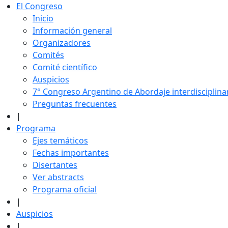
El Congreso
Inicio
Información general
Organizadores
Comités
Comité científico
Auspicios
7° Congreso Argentino de Abordaje interdisciplin
Preguntas frecuentes
|
Programa
Ejes temáticos
Fechas importantes
Disertantes
Ver abstracts
Programa oficial
|
Auspicios
|